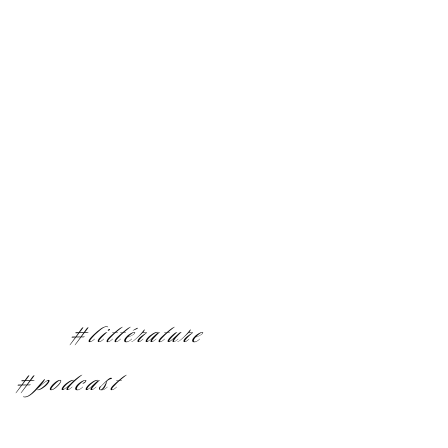
#littérature
#podcast