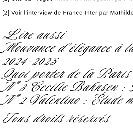
[2] Voir l’interview de France Inter par Mathil
Lire aussi
Mouvance d'élégance à 
2024-2025
Quoi porter de la Pari
N°3 Cecilie Bahnsen : 
N°2 Valentino : Étude m
Tous droits réservés