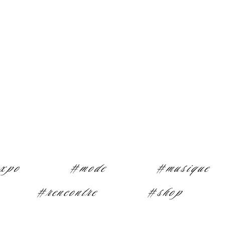
xpo
#mode
#musique
#rencontre
#shop