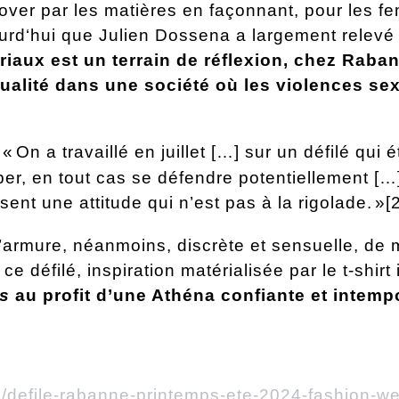
over par les matières en façonnant, pour les 
rd‘hui que Julien Dossena a largement relevé ce
riaux est un terrain de réflexion, chez Raban
ualité dans une société où les violences se
 «
On a travaillé en juillet […] sur un défilé qui 
er, en tout cas se défendre potentiellement […]
sent une attitude qui n’est pas à la rigolade.
»[2
 d’armure, néanmoins, discrète et sensuelle, de 
ce défilé, inspiration matérialisée par le t-shi
s
au profit d’une Athéna confiante et intempo
.
ie/defile-rabanne-printemps-ete-2024-fashion-w