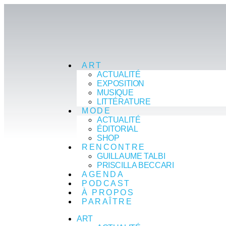
ART
ACTUALITÉ
EXPOSITION
MUSIQUE
LITTÉRATURE
MODE
ACTUALITÉ
ÉDITORIAL
SHOP
RENCONTRE
GUILLAUME TALBI
PRISCILLA BECCARI
AGENDA
PODCAST
À PROPOS
PARAÎTRE
ART