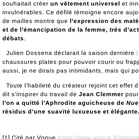
souhaitait créer
un vêtement universel
et inn
invulnérables. Ce défilé témoigne encore aujou
de mailles montre que
l’expression des maté
et de l’émancipation de la femme,
très
d’act
débats
.
Julien Dossena déclarait la saison dernière :
chaussures plates pour pouvoir courir ou frapp
aussi, je ne dirais pas intimidants, mais qui po
Toute l’habileté du créateur rejoint cet effet
dit s’inspirer du travail de
Jean Clemmer
pour 
l’on a quitté l’Aphrodite aguicheuse de
Nue
résidus d’une suavité luxueuse et élégante
[1] Cité par Vogue
https://www.vogue.fr/galer