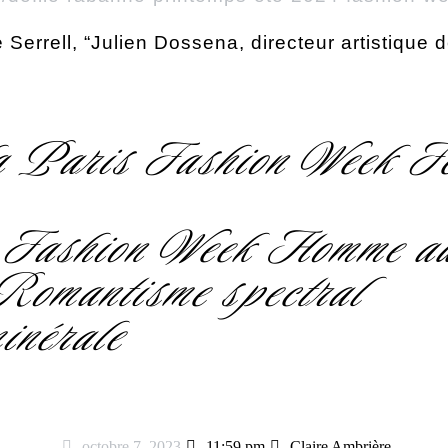
de Serrell, “Julien Dossena, directeur artistiqu
la Paris Fashion Week F
s Fashion Week Homme au
Romantisme spectral
inérale
octobre 7, 2023
11:59 pm
Claire Ambrière