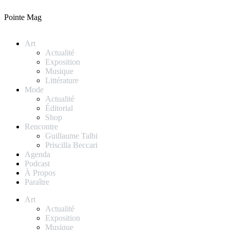
Pointe Mag
Art
Actualité
Exposition
Musique
Littérature
Mode
Actualité
Éditorial
Shop
Rencontre
Guillaume Talbi
Priscilla Beccari
Agenda
Podcast
À Propos
Paraître
Art
Actualité
Exposition
Musique