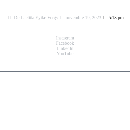
De
Laetitia Eyiké Vergy
novembre 19, 2023
5:18 pm
Instagram
Facebook
LinkedIn
YouTube